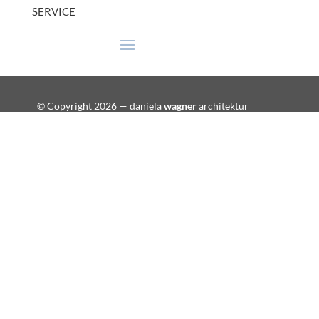
SERVICE
© Copyright 2026 — daniela
wagner
architektur
GmbH